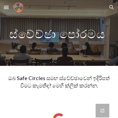
Skip to main content
Skip to navigation
ස්වේච්ඡා පෝරමය
ඔබ Safe Circles සමඟ ස්වේච්ඡාවෙන් ඉදිරිපත්
වීමට කැමතිද? මෙහි ක්ලික් කරන්න.